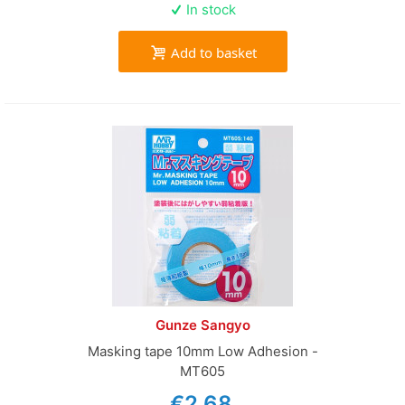
In stock
Add to basket
Gunze Sangyo
Masking tape 10mm Low Adhesion -
MT605
€2.68