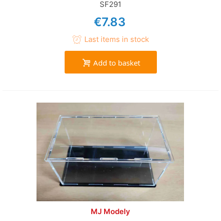
SF291
€7.83
Last items in stock
Add to basket
MJ Modely