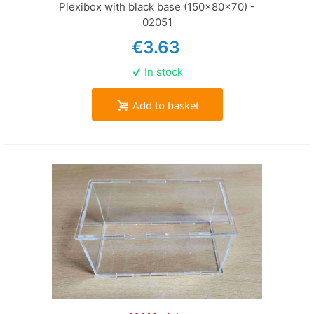
Plexibox with black base (150x80x70) -
02051
€3.63
In stock
Add to basket