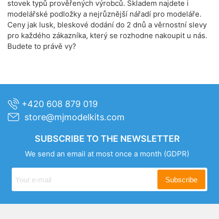
stovek typů prověřených výrobců. Skladem najdete i
modelářské podložky a nejrůznější nářadí pro modeláře.
Ceny jak lusk, bleskové dodání do 2 dnů a věrnostní slevy
pro každého zákazníka, který se rozhodne nakoupit u nás.
Budete to právě vy?
+420 608 879 019
store@mjmodelkits.com
SUBSCRIBE TO THE NEWSLETTER
We send an email at most once a month
(GDPR)
Subscribe